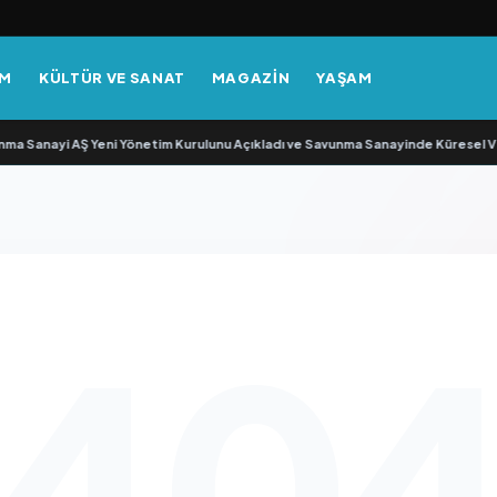
EM
KÜLTÜR VE SANAT
MAGAZİN
YAŞAM
Sanayi AŞ Yeni Yönetim Kurulunu Açıkladı ve Savunma Sanayinde Küresel Viz
40