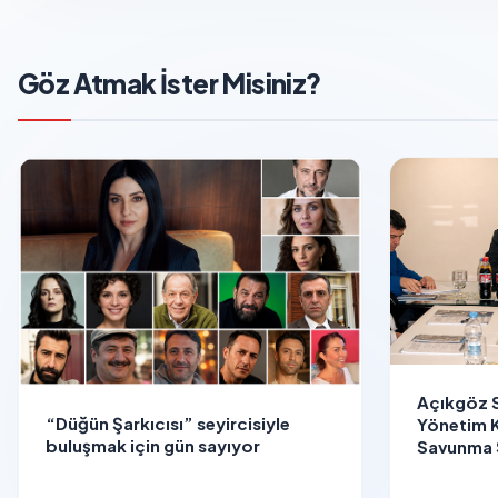
Göz Atmak İster Misiniz?
Açıkgöz 
“Düğün Şarkıcısı” seyircisiyle
Yönetim K
buluşmak için gün sayıyor
Savunma 
Vizyon V