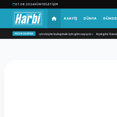
07.08.2026
KÜNYE
İLETIŞIM
ASAYİŞ
DÜNYA
GÜND
SON DAKİKA
•
“Düğün Şarkıcısı” seyircisiyle buluşmak için gün sayıyor
•
Açıkgöz Savunma 