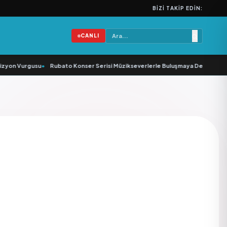
BIZI TAKIP EDIN:
CANLI
yon Vurgusu
•
Rubato Konser Serisi Müzikseverlerle Buluşmaya Devam Ediyor
4