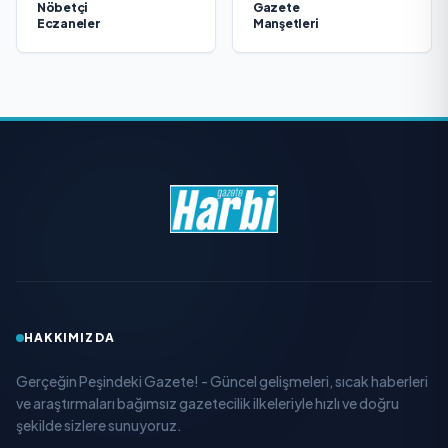
Nöbetçi
Gazete
Eczaneler
Manşetleri
HAKKIMIZDA
Gerçeğin Peşindeki Gazete! - Güncel gelişmeleri, sıcak haberleri
ve araştırmaları bağımsız gazetecilik ilkeleriyle hızlı ve doğru
şekilde sizlere sunuyoruz.