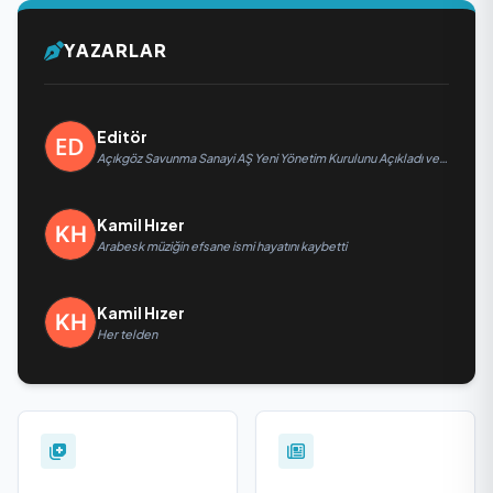
YAZARLAR
Editör
Açıkgöz Savunma Sanayi AŞ Yeni Yönetim Kurulunu Açıkladı ve
Savunma Sanayinde Küresel Vizyon Vurgusu
Kamil Hızer
Arabesk müziğin efsane ismi hayatını kaybetti
Kamil Hızer
Her telden