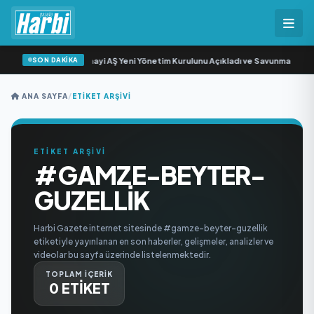
SON DAKİKA
Açıkgöz Savunma Sanayi AŞ Yeni Yönetim Kurulunu Açıkladı ve Savunma Sanay
ANA SAYFA
/
ETIKET ARŞIVI
ETİKET ARŞİVİ
#GAMZE-BEYTER-
GUZELLIK
Harbi Gazete internet sitesinde #gamze-beyter-guzellik
etiketiyle yayınlanan en son haberler, gelişmeler, analizler ve
videolar bu sayfa üzerinde listelenmektedir.
TOPLAM İÇERİK
0 ETİKET