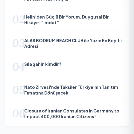
02
Helin’den Güçlü Bir Yorum, Duygusal Bir
Hikâye: “İmdat”
03
ALAS BODRUM BEACH CLUB ile Yazın En Keyifli
Adresi
04
Sıla Şahin kimdir?
05
Nato Zirvesi'nde Taksiler Türkiye'nin Tanıtım
Fırsatına Dönüşecek
06
Closure of Iranian Consulates in Germany to
Impact 400,000 Iranian Citizens!