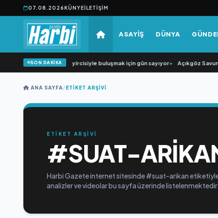
07.08.2026
KÜNYE
İLETIŞIM
ASAYİŞ
DÜNYA
GÜND
SON DAKİKA
•
“Düğün Şarkıcısı” seyircisiyle buluşmak için gün sayıyor
•
Açıkgöz Savunma
ANA SAYFA
/
ETIKET ARŞIVI
ETİKET ARŞİVİ
#SUAT-ARIKA
Harbi Gazete internet sitesinde #suat-arikan etiketiyle
analizler ve videolar bu sayfa üzerinde listelenmektedir