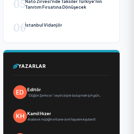
05
Nato Zirvesi'nde Taksiler Türkiye'nin
Tanıtım Fırsatına Dönüşecek
06
İstanbul Vidanjör
YAZARLAR
Editör
“Düğün Şarkıcısı” seyircisiyle buluşmak için gün
sayıyor
Kamil Hızer
Arabesk müziğin efsane ismi hayatını kaybetti