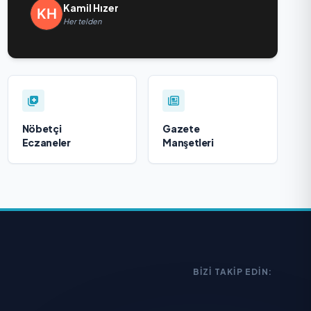
Kamil Hızer
Her telden
Nöbetçi
Gazete
Eczaneler
Manşetleri
BIZI TAKIP EDIN: