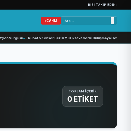
BIZI TAKIP EDIN:
CANLI
zyon Vurgusu
•
Rubato Konser Serisi Müzikseverlerle Buluşmaya Devam Ediyo
TOPLAM İÇERİK
0 ETİKET