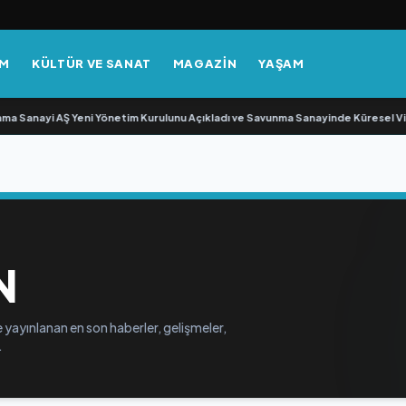
EM
KÜLTÜR VE SANAT
MAGAZİN
YAŞAM
 Sanayi AŞ Yeni Yönetim Kurulunu Açıkladı ve Savunma Sanayinde Küresel Vi
N
 yayınlanan en son haberler, gelişmeler,
.