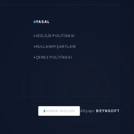
YASAL
GIZLILIK POLITIKASI
KULLANIM ŞARTLARI
ÇEREZ POLITIKASI
Altyapı:
BEYNSOFT
HABER YAZILIMI