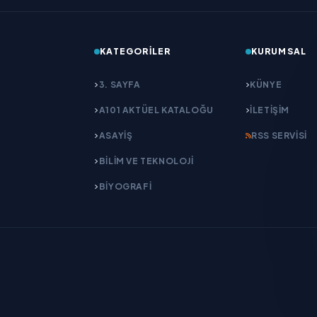
KATEGORILER
KURUMSAL
3. SAYFA
KÜNYE
A101 AKTÜEL KATALOĞU
İLETIŞIM
ASAYİŞ
RSS SERVISI
BİLİM VE TEKNOLOJİ
BİYOGRAFİ