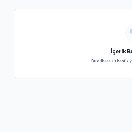
İçerik 
Bu etikete ait henüz y