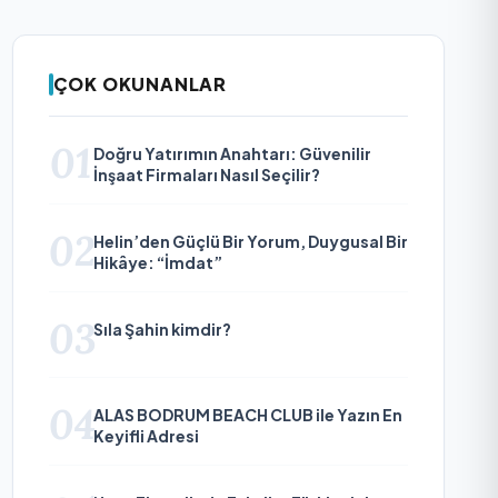
ÇOK OKUNANLAR
01
Doğru Yatırımın Anahtarı: Güvenilir
İnşaat Firmaları Nasıl Seçilir?
02
Helin’den Güçlü Bir Yorum, Duygusal Bir
Hikâye: “İmdat”
03
Sıla Şahin kimdir?
04
ALAS BODRUM BEACH CLUB ile Yazın En
Keyifli Adresi