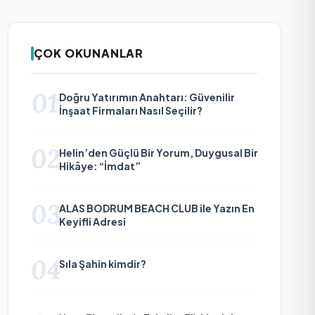
ÇOK OKUNANLAR
01
Doğru Yatırımın Anahtarı: Güvenilir
İnşaat Firmaları Nasıl Seçilir?
02
Helin’den Güçlü Bir Yorum, Duygusal Bir
Hikâye: “İmdat”
03
ALAS BODRUM BEACH CLUB ile Yazın En
Keyifli Adresi
04
Sıla Şahin kimdir?