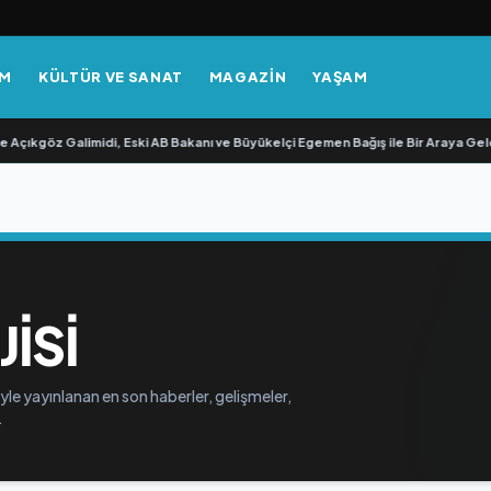
EM
KÜLTÜR VE SANAT
MAGAZİN
YAŞAM
Açıkgöz Galimidi, Eski AB Bakanı ve Büyükelçi Egemen Bağış ile Bir Araya Geldi
ISI
yle yayınlanan en son haberler, gelişmeler,
.