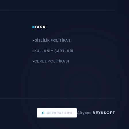
YASAL
GIZLILIK POLITIKASI
KULLANIM ŞARTLARI
ÇEREZ POLITIKASI
Altyapı:
BEYNSOFT
HABER YAZILIMI