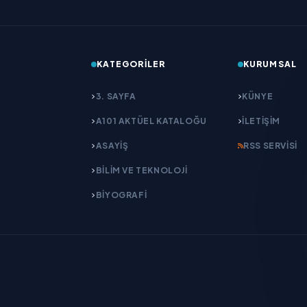
KATEGORILER
KURUMSAL
3. SAYFA
KÜNYE
A101 AKTÜEL KATALOĞU
İLETIŞIM
ASAYİŞ
RSS SERVISI
BİLİM VE TEKNOLOJİ
BİYOGRAFİ