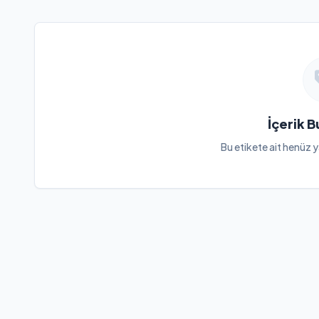
İçerik 
Bu etikete ait henüz y