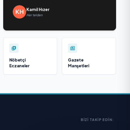
Kamil Hızer
Her telden
Nöbetçi
Gazete
Eczaneler
Manşetleri
BIZI TAKIP EDIN: