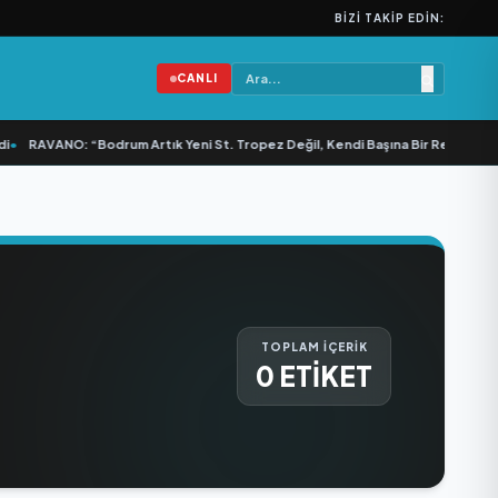
BIZI TAKIP EDIN:
CANLI
•
RAVANO: “Bodrum Artık Yeni St. Tropez Değil, Kendi Başına Bir Referans”
•
TOPLAM İÇERİK
0 ETİKET