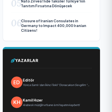
05
Nato Zirvesi'nde Taksiler Türkiye'nin
Tanıtım Fırsatına Dönüşecek
06
Closure of Iranian Consulates in
Germany to Impact 400,000 Iranian
Citizens!
YAZARLAR
Editör
Yonca Samlı ‘dan İkinci Tekli “Donacaksın Sevgilim “
yayımlandı
Kamil Hızer
Arabesk müziğin efsane ismi hayatını kaybetti