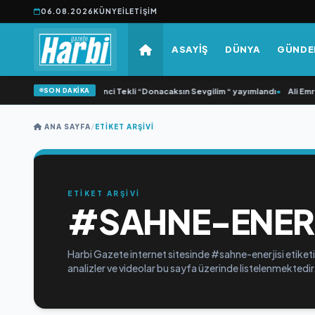
06.08.2026
KÜNYE
İLETIŞIM
ASAYİŞ
DÜNYA
GÜND
SON DAKİKA
•
Yonca Samlı ‘dan İkinci Tekli “Donacaksın Sevgilim “ yayımlandı
•
Ali Emre 
ANA SAYFA
/
ETIKET ARŞIVI
ETİKET ARŞİVİ
#SAHNE-ENERJ
Harbi Gazete internet sitesinde #sahne-enerjisi etiketi
analizler ve videolar bu sayfa üzerinde listelenmektedir