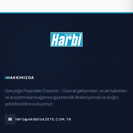
HAKKIMIZDA
Gerçeğin Peşindeki Gazete! - Güncel gelişmeleri, sıcak haberleri
ve araştırmaları bağımsız gazetecilik ilkeleriyle hızlı ve doğru
şekilde sizlere sunuyoruz.
INFO@HARBIGAZETE.COM.TR