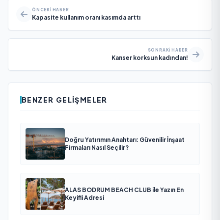
ÖNCEKI HABER
Kapasite kullanım oranı kasımda arttı
SONRAKI HABER
Kanser korksun kadından!
BENZER GELIŞMELER
Doğru Yatırımın Anahtarı: Güvenilir İnşaat
Firmaları Nasıl Seçilir?
ALAS BODRUM BEACH CLUB ile Yazın En
Keyifli Adresi