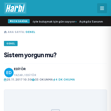
SON DAKİKA
ün Şarkıcısı” seyircisiyle buluşmak için gün sayıyor
•
Açıkgöz Savunma Sanayi 
ANA SAYFA
/
GENEL
GENEL
Sistem yorgun mu?
EDITÖR
YAZAR / EDITÖR
25.11.2017 10:30
33 OKUNMA
4 DK OKUMA