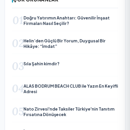
01
Doğru Yatırımın Anahtarı: Güvenilir İnşaat
Firmaları Nasıl Seçilir?
02
Helin’den Güçlü Bir Yorum, Duygusal Bir
Hikâye: “İmdat”
03
Sıla Şahin kimdir?
04
ALAS BODRUM BEACH CLUB ile Yazın En Keyifli
Adresi
05
Nato Zirvesi'nde Taksiler Türkiye'nin Tanıtım
Fırsatına Dönüşecek