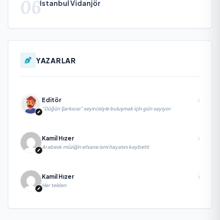
06
İstanbul Vidanjör
YAZARLAR
Editör
“Düğün Şarkıcısı” seyircisiyle buluşmak için gün sayıyor
Kamil Hızer
Arabesk müziğin efsane ismi hayatını kaybetti
Kamil Hızer
Her telden